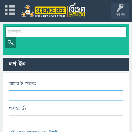
লগ ইন
লগ ইন
আমার ই-মেইলঃ
পাসওয়ার্ডঃ