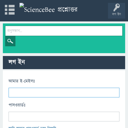
লগ ইন
লগ ইন
আমার ই-মেইলঃ
পাসওয়ার্ডঃ