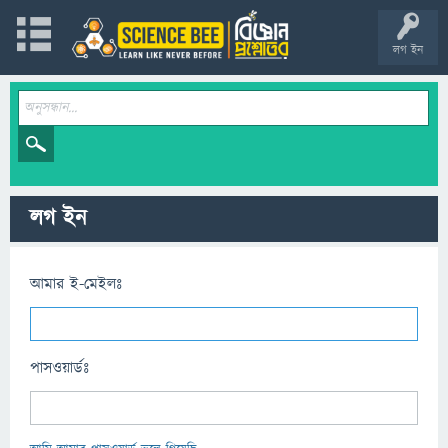
লগ ইন
লগ ইন
আমার ই-মেইলঃ
পাসওয়ার্ডঃ