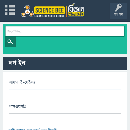
লগ ইন
লগ ইন
আমার ই-মেইলঃ
পাসওয়ার্ডঃ