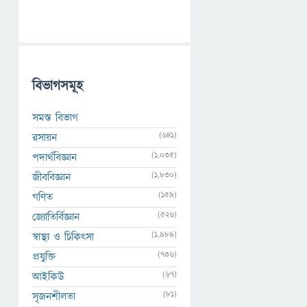
বিভাগসমূহ
সমস্ত বিভাগ
(641)
রসায়ন
(1,035)
পদার্থবিজ্ঞান
(1,830)
জীববিজ্ঞান
(159)
গণিত
(526)
জ্যোতির্বিজ্ঞান
(1,989)
স্বাস্থ্য ও চিকিৎসা
(736)
প্রযুক্তি
(67)
আইকিউ
(81)
সৃজনশীলতা