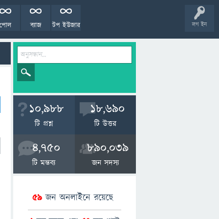
পোল
ব্যাজ
টপ ইউজার
লগ ইন
10,988
18,690
টি প্রশ্ন
টি উত্তর
4,750
890,039
টি মন্তব্য
জন সদস্য
59
জন অনলাইনে রয়েছে