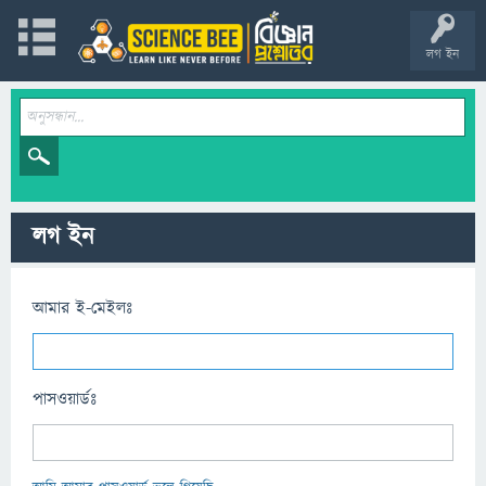
লগ ইন
লগ ইন
আমার ই-মেইলঃ
পাসওয়ার্ডঃ