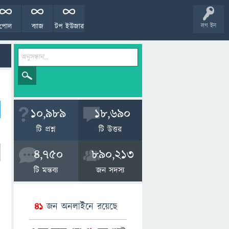
পোল
ব্যাজ
টপ ইউজার
লগ ইন
10,989
18,690
টি প্রশ্ন
টি উত্তর
4,750
890,213
টি মন্তব্য
জন সদস্য
41
জন অনলাইনে রয়েছে