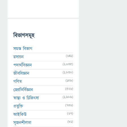
বিভাগসমূহ
সমস্ত বিভাগ
(641)
রসায়ন
(1,035)
পদার্থবিজ্ঞান
(1,830)
জীববিজ্ঞান
(159)
গণিত
(526)
জ্যোতির্বিজ্ঞান
(1,989)
স্বাস্থ্য ও চিকিৎসা
(736)
প্রযুক্তি
(67)
আইকিউ
(81)
সৃজনশীলতা