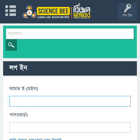
লগ ইন
লগ ইন
আমার ই-মেইলঃ
পাসওয়ার্ডঃ