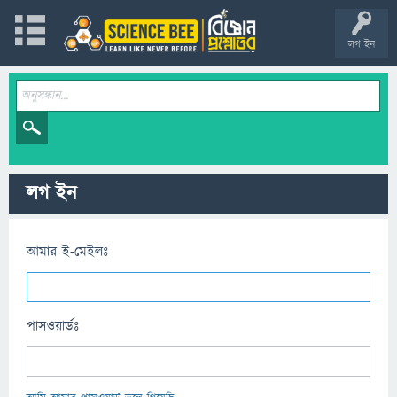
লগ ইন
লগ ইন
আমার ই-মেইলঃ
পাসওয়ার্ডঃ