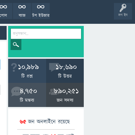
পোল
ব্যাজ
টপ ইউজার
লগ ইন
10,989
18,690
টি প্রশ্ন
টি উত্তর
4,750
890,251
টি মন্তব্য
জন সদস্য
65
জন অনলাইনে রয়েছে