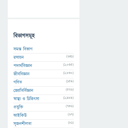
বিভাগসমূহ
সমস্ত বিভাগ
(641)
রসায়ন
(1,035)
পদার্থবিজ্ঞান
(1,830)
জীববিজ্ঞান
(159)
গণিত
(526)
জ্যোতির্বিজ্ঞান
(1,989)
স্বাস্থ্য ও চিকিৎসা
(736)
প্রযুক্তি
(67)
আইকিউ
(81)
সৃজনশীলতা