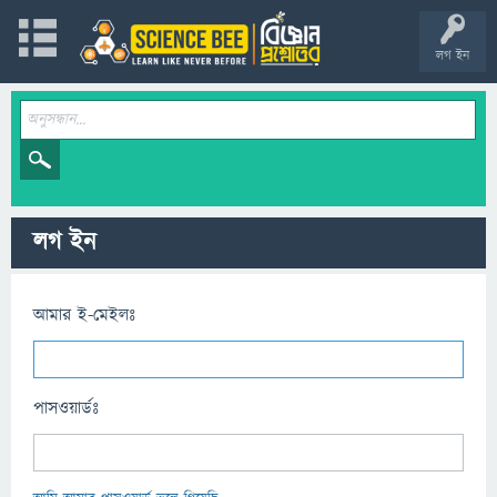
লগ ইন
লগ ইন
আমার ই-মেইলঃ
পাসওয়ার্ডঃ