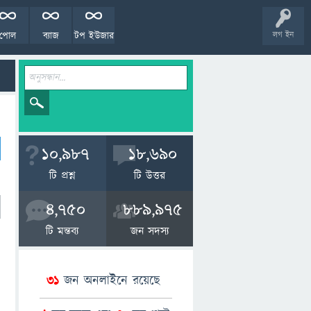
পোল
ব্যাজ
টপ ইউজার
লগ ইন
10,987
18,690
টি প্রশ্ন
টি উত্তর
4,750
889,975
টি মন্তব্য
জন সদস্য
31
জন অনলাইনে রয়েছে