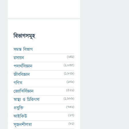
বিভাগসমূহ
সমস্ত বিভাগ
(641)
রসায়ন
(1,035)
পদার্থবিজ্ঞান
(1,829)
জীববিজ্ঞান
(159)
গণিত
(526)
জ্যোতির্বিজ্ঞান
(1,989)
স্বাস্থ্য ও চিকিৎসা
(736)
প্রযুক্তি
(67)
আইকিউ
(81)
সৃজনশীলতা