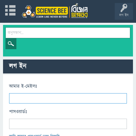
লগ ইন
লগ ইন
আমার ই-মেইলঃ
পাসওয়ার্ডঃ