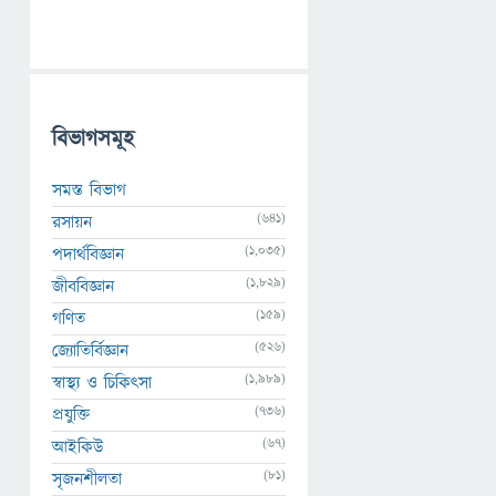
বিভাগসমূহ
সমস্ত বিভাগ
(641)
রসায়ন
(1,035)
পদার্থবিজ্ঞান
(1,829)
জীববিজ্ঞান
(159)
গণিত
(526)
জ্যোতির্বিজ্ঞান
(1,989)
স্বাস্থ্য ও চিকিৎসা
(736)
প্রযুক্তি
(67)
আইকিউ
(81)
সৃজনশীলতা