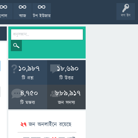
পোল
ব্যাজ
টপ ইউজার
লগ ইন
10,987
18,690
টি প্রশ্ন
টি উত্তর
4,750
889,917
টি মন্তব্য
জন সদস্য
27
জন অনলাইনে রয়েছে