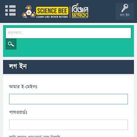
লগ ইন
লগ ইন
আমার ই-মেইলঃ
পাসওয়ার্ডঃ