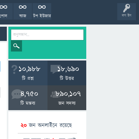
পোল
ব্যাজ
টপ ইউজার
লগ ইন
10,988
18,690
টি প্রশ্ন
টি উত্তর
4,750
890,107
টি মন্তব্য
জন সদস্য
20
জন অনলাইনে রয়েছে