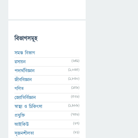
বিভাগসমূহ
সমস্ত বিভাগ
(641)
রসায়ন
(1,035)
পদার্থবিজ্ঞান
(1,830)
জীববিজ্ঞান
(159)
গণিত
(526)
জ্যোতির্বিজ্ঞান
(1,989)
স্বাস্থ্য ও চিকিৎসা
(736)
প্রযুক্তি
(67)
আইকিউ
(81)
সৃজনশীলতা