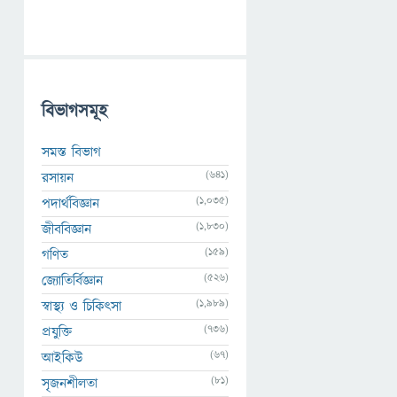
বিভাগসমূহ
সমস্ত বিভাগ
(641)
রসায়ন
(1,035)
পদার্থবিজ্ঞান
(1,830)
জীববিজ্ঞান
(159)
গণিত
(526)
জ্যোতির্বিজ্ঞান
(1,989)
স্বাস্থ্য ও চিকিৎসা
(736)
প্রযুক্তি
(67)
আইকিউ
(81)
সৃজনশীলতা