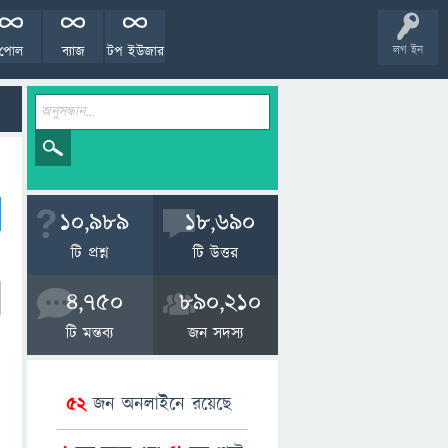
পোল
ব্যাজ
টপ ইউজার
লগ ইন
10,989
18,690
টি প্রশ্ন
টি উত্তর
4,750
890,210
টি মন্তব্য
জন সদস্য
52
জন অনলাইনে রয়েছে