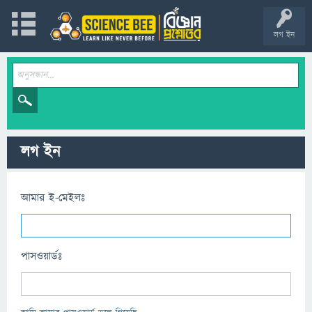
লগ ইন
লগ ইন
আমার ই-মেইলঃ
পাসওয়ার্ডঃ