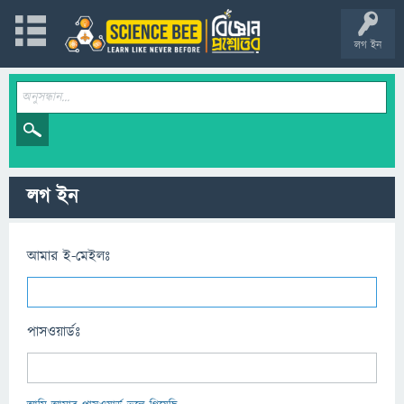
লগ ইন
লগ ইন
আমার ই-মেইলঃ
পাসওয়ার্ডঃ