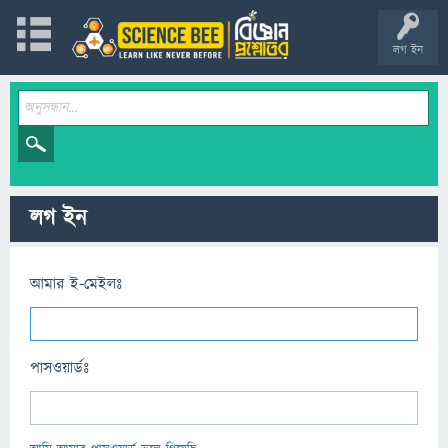
লগ ইন
লগ ইন
আমার ই-মেইলঃ
পাসওয়ার্ডঃ