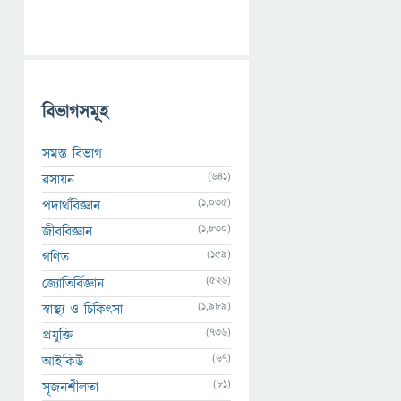
বিভাগসমূহ
সমস্ত বিভাগ
(641)
রসায়ন
(1,035)
পদার্থবিজ্ঞান
(1,830)
জীববিজ্ঞান
(159)
গণিত
(526)
জ্যোতির্বিজ্ঞান
(1,989)
স্বাস্থ্য ও চিকিৎসা
(736)
প্রযুক্তি
(67)
আইকিউ
(81)
সৃজনশীলতা