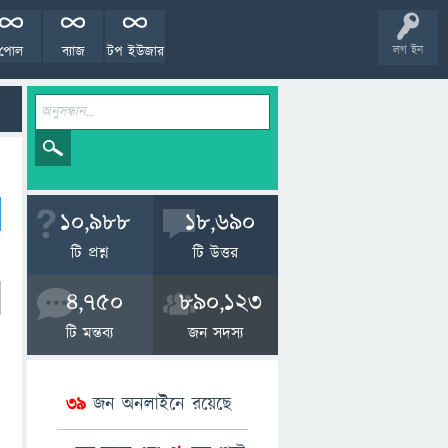
পোল
ব্যাজ
টপ ইউজার
লগ ইন
10,988
18,690
টি প্রশ্ন
টি উত্তর
4,750
890,123
টি মন্তব্য
জন সদস্য
39
জন অনলাইনে রয়েছে