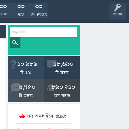
পোল
ব্যাজ
টপ ইউজার
লগ ইন
10,989
18,690
টি প্রশ্ন
টি উত্তর
4,750
890,210
টি মন্তব্য
জন সদস্য
69
জন অনলাইনে রয়েছে