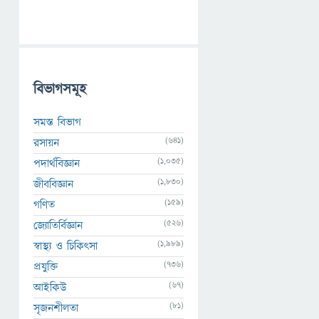
বিভাগসমূহ
সমস্ত বিভাগ
(641)
রসায়ন
(1,035)
পদার্থবিজ্ঞান
(1,830)
জীববিজ্ঞান
(159)
গণিত
(526)
জ্যোতির্বিজ্ঞান
(1,989)
স্বাস্থ্য ও চিকিৎসা
(736)
প্রযুক্তি
(67)
আইকিউ
(81)
সৃজনশীলতা