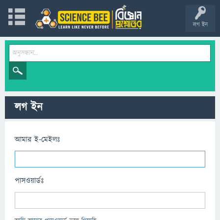
লগ ইন
লগ ইন
আমার ই-মেইলঃ
পাসওয়ার্ডঃ