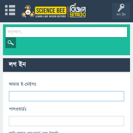
লগ ইন
লগ ইন
আমার ই-মেইলঃ
পাসওয়ার্ডঃ