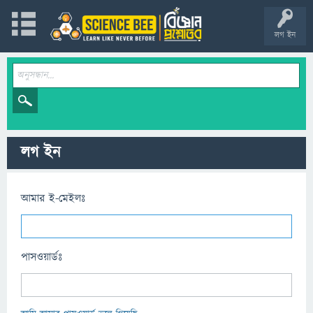
লগ ইন
লগ ইন
আমার ই-মেইলঃ
পাসওয়ার্ডঃ