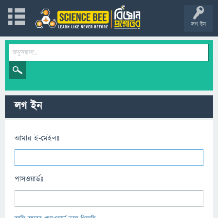
লগ ইন
লগ ইন
আমার ই-মেইলঃ
পাসওয়ার্ডঃ