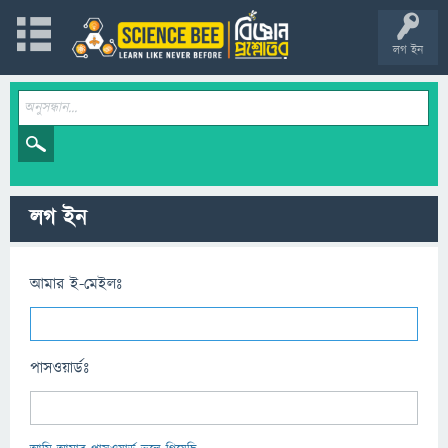
লগ ইন
লগ ইন
আমার ই-মেইলঃ
পাসওয়ার্ডঃ