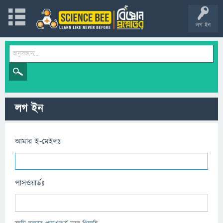
লগ ইন
লগ ইন
আমার ই-মেইলঃ
পাসওয়ার্ডঃ