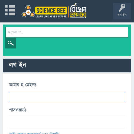
লগ ইন
লগ ইন
আমার ই-মেইলঃ
পাসওয়ার্ডঃ