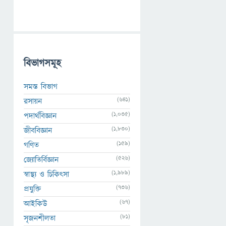
বিভাগসমূহ
সমস্ত বিভাগ
(641)
রসায়ন
(1,035)
পদার্থবিজ্ঞান
(1,830)
জীববিজ্ঞান
(159)
গণিত
(526)
জ্যোতির্বিজ্ঞান
(1,989)
স্বাস্থ্য ও চিকিৎসা
(736)
প্রযুক্তি
(67)
আইকিউ
(81)
সৃজনশীলতা