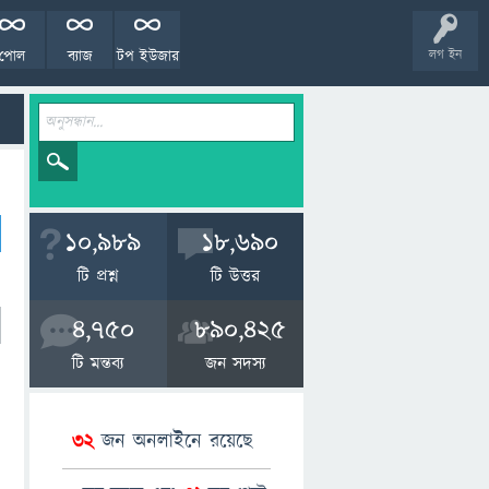
পোল
ব্যাজ
টপ ইউজার
লগ ইন
10,989
18,690
টি প্রশ্ন
টি উত্তর
4,750
890,425
টি মন্তব্য
জন সদস্য
32
জন অনলাইনে রয়েছে