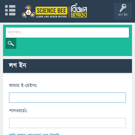
লগ ইন
লগ ইন
আমার ই-মেইলঃ
পাসওয়ার্ডঃ