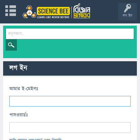
লগ ইন
লগ ইন
আমার ই-মেইলঃ
পাসওয়ার্ডঃ