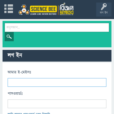
লগ ইন
লগ ইন
আমার ই-মেইলঃ
পাসওয়ার্ডঃ