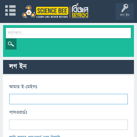
লগ ইন
লগ ইন
আমার ই-মেইলঃ
পাসওয়ার্ডঃ