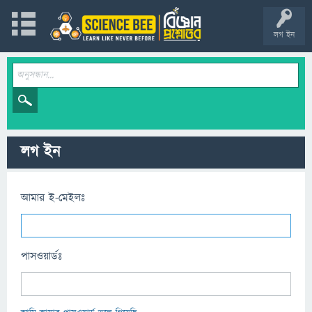
লগ ইন
লগ ইন
আমার ই-মেইলঃ
পাসওয়ার্ডঃ