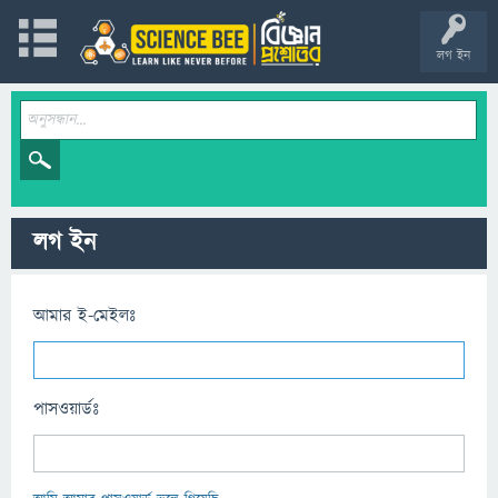
লগ ইন
লগ ইন
আমার ই-মেইলঃ
পাসওয়ার্ডঃ