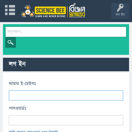
লগ ইন
লগ ইন
আমার ই-মেইলঃ
পাসওয়ার্ডঃ