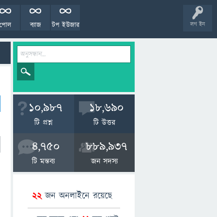
পোল
ব্যাজ
টপ ইউজার
লগ ইন
10,987
18,690
টি প্রশ্ন
টি উত্তর
4,750
889,937
টি মন্তব্য
জন সদস্য
22
জন অনলাইনে রয়েছে