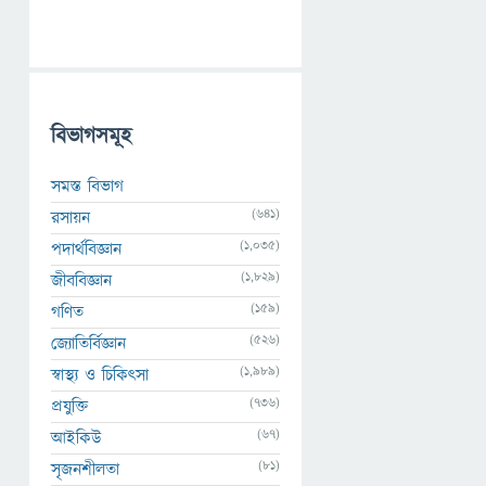
বিভাগসমূহ
সমস্ত বিভাগ
(641)
রসায়ন
(1,035)
পদার্থবিজ্ঞান
(1,829)
জীববিজ্ঞান
(159)
গণিত
(526)
জ্যোতির্বিজ্ঞান
(1,989)
স্বাস্থ্য ও চিকিৎসা
(736)
প্রযুক্তি
(67)
আইকিউ
(81)
সৃজনশীলতা