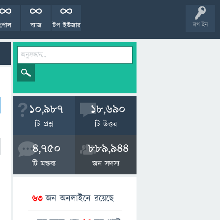
পোল
ব্যাজ
টপ ইউজার
লগ ইন
10,987
18,690
টি প্রশ্ন
টি উত্তর
4,750
889,944
টি মন্তব্য
জন সদস্য
63
জন অনলাইনে রয়েছে