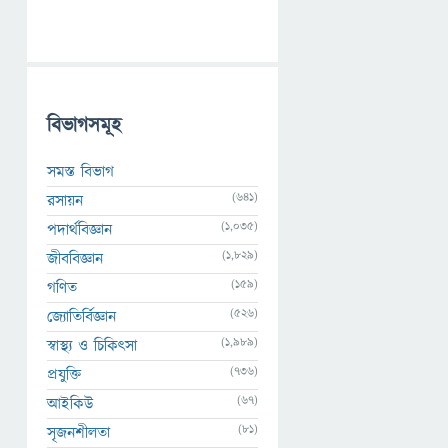
বিভাগসমূহ
সমস্ত বিভাগ
(641)
রসায়ন
(1,035)
পদার্থবিজ্ঞান
(1,829)
জীববিজ্ঞান
(159)
গণিত
(526)
জ্যোতির্বিজ্ঞান
(1,989)
স্বাস্থ্য ও চিকিৎসা
(736)
প্রযুক্তি
(67)
আইকিউ
(81)
সৃজনশীলতা