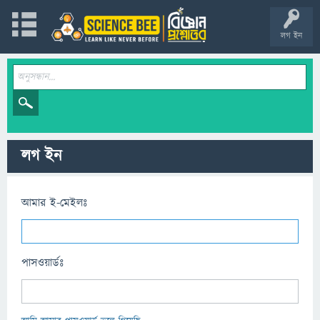
লগ ইন
লগ ইন
আমার ই-মেইলঃ
পাসওয়ার্ডঃ