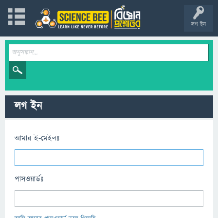
লগ ইন
লগ ইন
আমার ই-মেইলঃ
পাসওয়ার্ডঃ