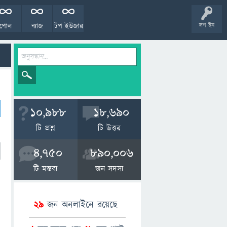
পোল
ব্যাজ
টপ ইউজার
লগ ইন
10,988
18,690
টি প্রশ্ন
টি উত্তর
4,750
890,006
টি মন্তব্য
জন সদস্য
29
জন অনলাইনে রয়েছে