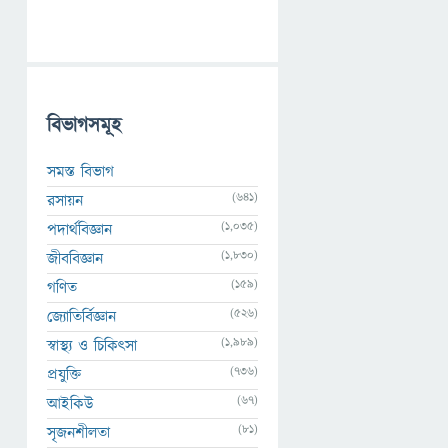
বিভাগসমূহ
সমস্ত বিভাগ
(641)
রসায়ন
(1,035)
পদার্থবিজ্ঞান
(1,830)
জীববিজ্ঞান
(159)
গণিত
(526)
জ্যোতির্বিজ্ঞান
(1,989)
স্বাস্থ্য ও চিকিৎসা
(736)
প্রযুক্তি
(67)
আইকিউ
(81)
সৃজনশীলতা