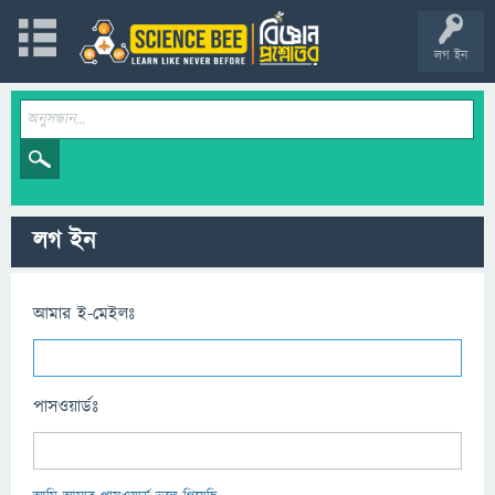
লগ ইন
লগ ইন
আমার ই-মেইলঃ
পাসওয়ার্ডঃ