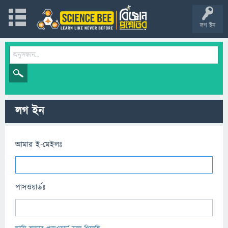
লগ ইন
লগ ইন
আমার ই-মেইলঃ
পাসওয়ার্ডঃ