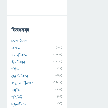
বিভাগসমূহ
সমস্ত বিভাগ
(641)
রসায়ন
(1,035)
পদার্থবিজ্ঞান
(1,830)
জীববিজ্ঞান
(159)
গণিত
(526)
জ্যোতির্বিজ্ঞান
(1,989)
স্বাস্থ্য ও চিকিৎসা
(736)
প্রযুক্তি
(67)
আইকিউ
(81)
সৃজনশীলতা