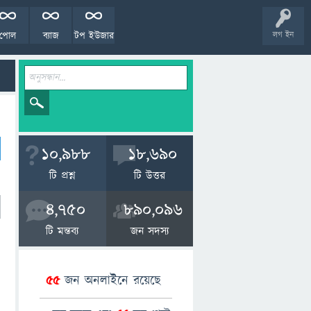
পোল
ব্যাজ
টপ ইউজার
লগ ইন
10,988
18,690
টি প্রশ্ন
টি উত্তর
4,750
890,096
টি মন্তব্য
জন সদস্য
55
জন অনলাইনে রয়েছে