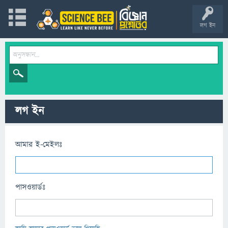
লগ ইন
লগ ইন
আমার ই-মেইলঃ
পাসওয়ার্ডঃ