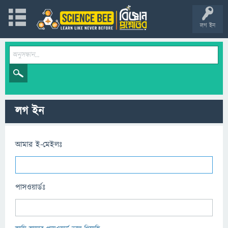
লগ ইন
লগ ইন
আমার ই-মেইলঃ
পাসওয়ার্ডঃ