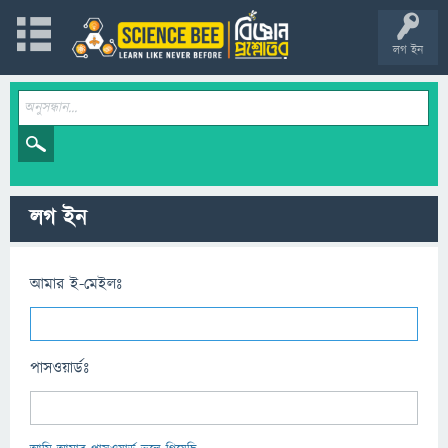
লগ ইন
লগ ইন
আমার ই-মেইলঃ
পাসওয়ার্ডঃ