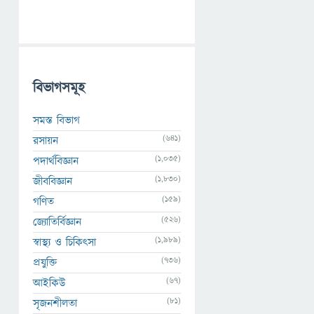
বিভাগসমূহ
সমস্ত বিভাগ
(641)
রসায়ন
(1,035)
পদার্থবিজ্ঞান
(1,830)
জীববিজ্ঞান
(159)
গণিত
(526)
জ্যোতির্বিজ্ঞান
(1,989)
স্বাস্থ্য ও চিকিৎসা
(736)
প্রযুক্তি
(67)
আইকিউ
(81)
সৃজনশীলতা