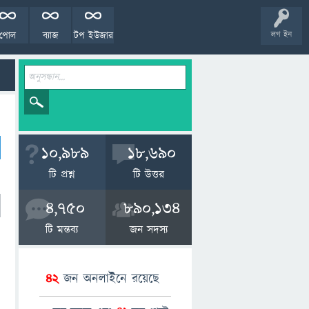
পোল
ব্যাজ
টপ ইউজার
লগ ইন
10,989
18,690
টি প্রশ্ন
টি উত্তর
4,750
890,134
টি মন্তব্য
জন সদস্য
42
জন অনলাইনে রয়েছে