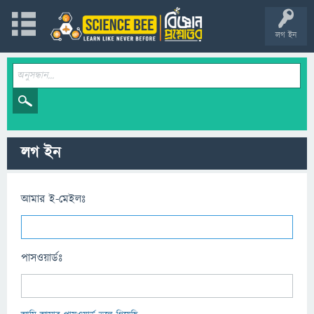
লগ ইন
লগ ইন
আমার ই-মেইলঃ
পাসওয়ার্ডঃ